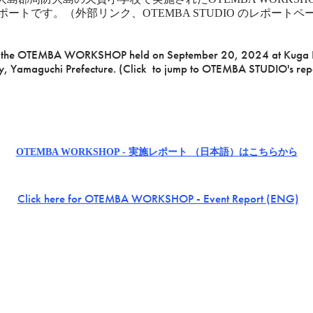
ートです。（外部リンク、OTEMBA STUDIO のレポート
t on the OTEMBA WORKSHOP held on September 20, 2024 at Kuga E
 Yamaguchi Prefecture. (Click to jump to OTEMBA STUDIO's repor
OTEMBA WORKSHOP - 実施レポート （日本語）はこちらから
Click here for OTEMBA WORKSHOP - Event Report (ENG)