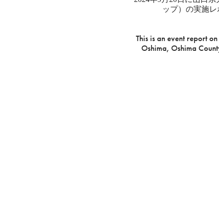
ップ）の実施レポ
This is an event repor
Oshima, Oshima County,