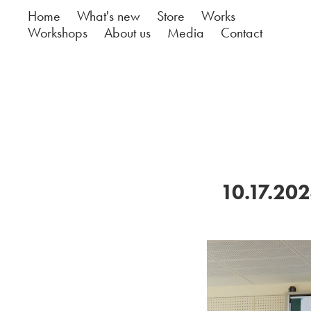
Home
What's new
Store
Works
Workshops
About us
Media
Contact
10.17.20