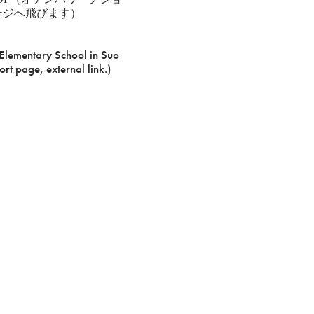
ページへ飛びます）
lementary School in Suo
t page, external link.)