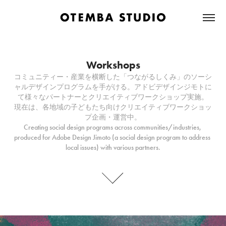
Workshops
Workshops
コミュニティー・産業を横断した「つながるしくみ」のソーシ
コミュニティー・産業を横断した「つながるしくみ」のソーシ
ャルデザインプログラムを手がける。アドビデザインジモトに
ャルデザインプログラムを手がける。アドビデザインジモトに
て様々なパートナーとクリエイティブワークショップ実施。

て様々なパートナーとクリエイティブワークショップ実施。

現在は、各地域の子どもたち向けクリエイティブワークショッ
現在は、各地域の子どもたち向けクリエイティブワークショッ
プ企画・運営中。

プ企画・運営中。

Creating social design programs across communities/industries, 
Creating social design programs across communities/industries, 
produced for Adobe Design Jimoto (a social design program to address 
produced for Adobe Design Jimoto (a social design program to address 
local issues) with various partners.
local issues) with various partners.